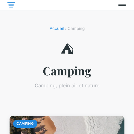
Accueil
› Camping
⛺
Camping
Camping, plein air et nature
CAMPING