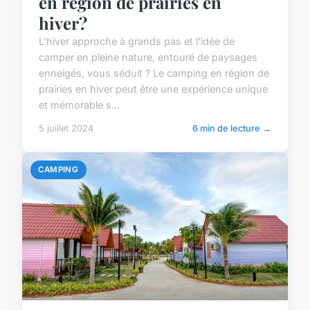
en région de prairies en
hiver?
L'hiver approche à grands pas et l'idée de
camper en pleine nature, entouré de paysages
enneigés, vous séduit ? Le camping en région de
prairies en hiver peut être une expérience unique
et mémorable s...
5 juillet 2024
6 min de lecture →
CAMPING