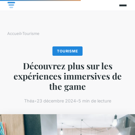
Accueil
›
Tourisme
TOURISME
Découvrez plus sur les
expériences immersives de
the game
Théa
•
23 décembre 2024
•
5 min de lecture