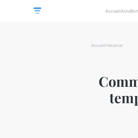
Accueil
Actu
Bon
Accueil
›
Vacance
Comme
temp