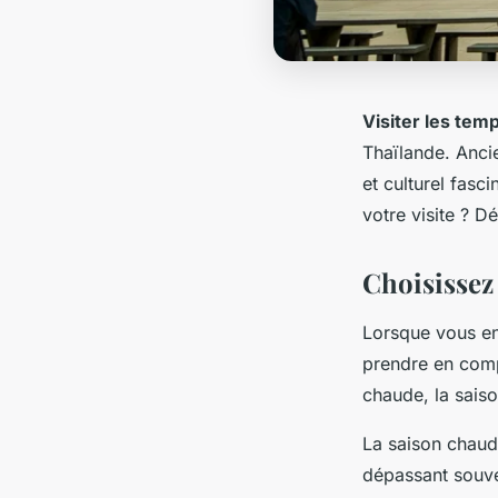
Visiter les tem
Thaïlande. Anci
et culturel fasc
votre visite ? 
Choisissez 
Lorsque vous en
prendre en compt
chaude, la saiso
La saison chaud
dépassant souven