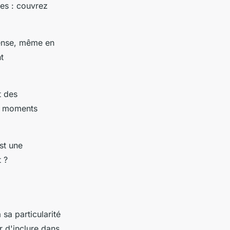
es : couvrez
ntense, même en
t
t des
es moments
st une
 ?
 sa particularité
 d'inclure dans