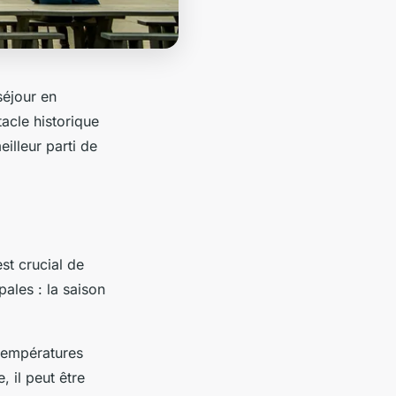
séjour en
acle historique
illeur parti de
 est crucial de
pales : la saison
 températures
 il peut être