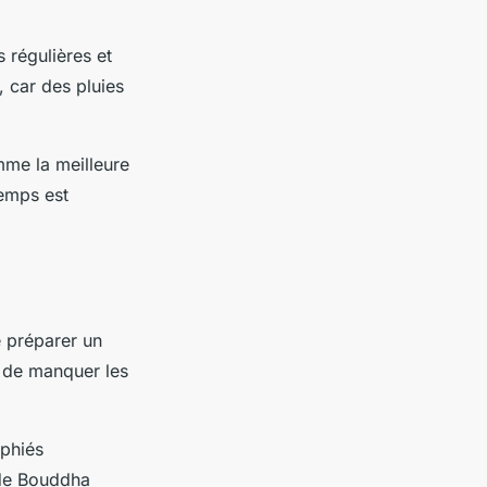
s régulières et
, car des pluies
mme la meilleure
temps est
e préparer un
e de manquer les
aphiés
 de Bouddha