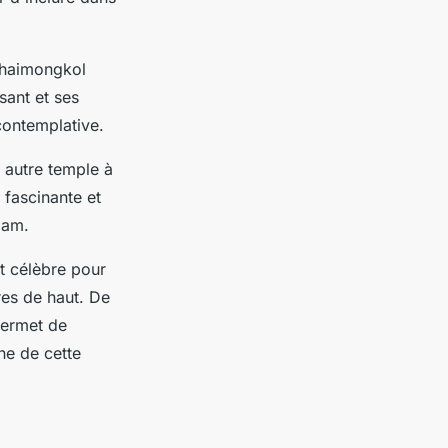
 Chaimongkol
sant et ses
contemplative.
n autre temple à
 fascinante et
iam.
t célèbre pour
es de haut. De
permet de
ne de cette