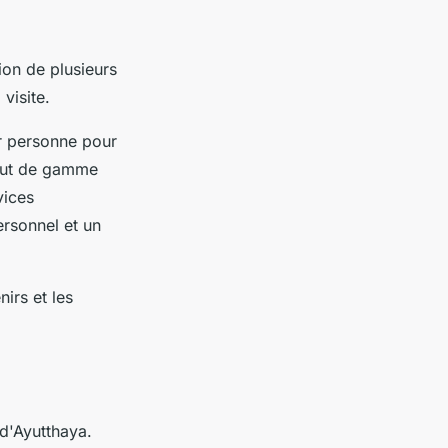
ion de plusieurs
 visite.
r personne pour
 haut de gamme
vices
ersonnel et un
irs et les
 d'Ayutthaya.