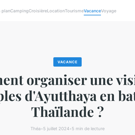
 plan
Camping
Croisière
Location
Tourisme
Vacance
Voyage
VACANCE
nt organiser une visi
les d'Ayutthaya en ba
Thaïlande ?
Théa
•
5 juillet 2024
•
5 min de lecture