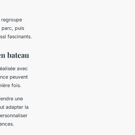
, regroupe
 parc, puis
si fascinants.
en bateau
réalisée avec
ence peuvent
ière fois.
rendre une
ut adapter la
personnaliser
rences.