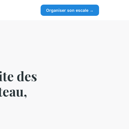
Organiser son escale →
te des
teau,