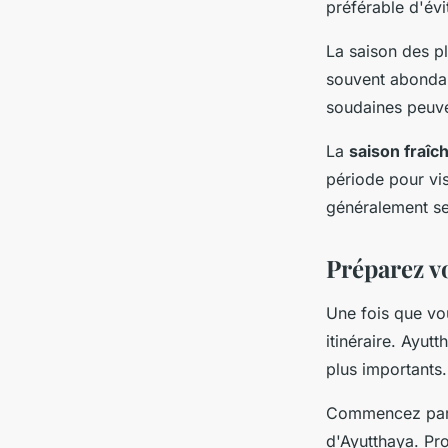
préférable d'évi
La saison des pl
souvent abondant
soudaines peuve
La
saison fraîc
période pour vis
généralement sec
Préparez vo
Une fois que vou
itinéraire. Ayut
plus importants.
Commencez par l
d'Ayutthaya. Pr