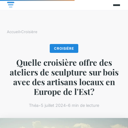
Accueil
›
Croisière
CROISIÈRE
Quelle croisière offre des
ateliers de sculpture sur bois
avec des artisans locaux en
Europe de l'Est?
Théa
•
5 juillet 2024
•
6 min de lecture